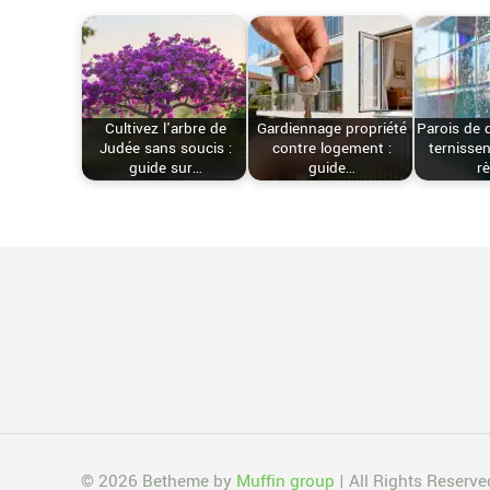
Cultivez l'arbre de
Gardiennage propriété
Parois de 
Judée sans soucis :
contre logement :
ternissen
guide sur…
guide…
r
© 2026 Betheme by
Muffin group
| All Rights Reserv