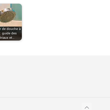
r de douche à
 : guide des
riaux et…