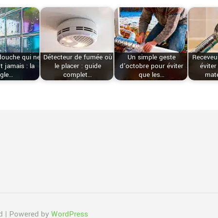
douche qui ne
Détecteur de fumée où
Un simple geste
Receveu
t jamais : la
le placer : guide
d’octobre pour éviter
éviter
ègle…
complet…
que les…
maté
ed | Powered by
WordPress