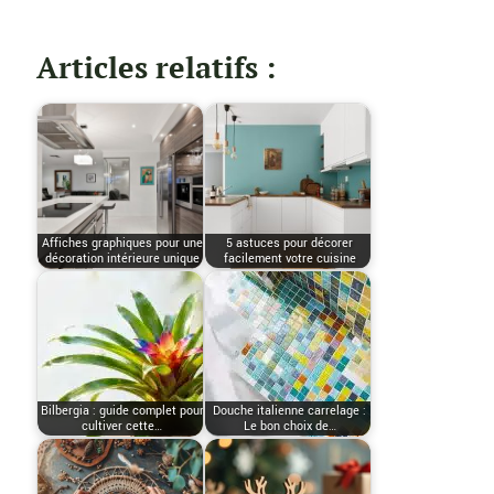
Articles relatifs :
Affiches graphiques pour une
5 astuces pour décorer
décoration intérieure unique
facilement votre cuisine
Bilbergia : guide complet pour
Douche italienne carrelage :
cultiver cette…
Le bon choix de…