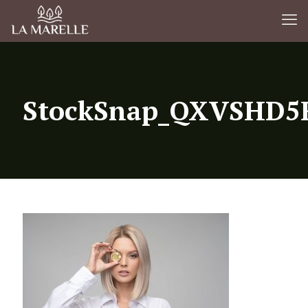
StockSnap_QXVSHD5F