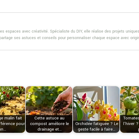
es espaces avec créativité. Spécialiste du DIY, elle réalise des projets uniqu
e partage ses astuces et conseils pour personnaliser chaque espace avec origin
ge malin fait
Cette astuce au
Tomates
ifférence pour
compost améliore le
Orchidée fatiguée ? Le
l’hiver 
un…
drainage et…
geste facile à faire…