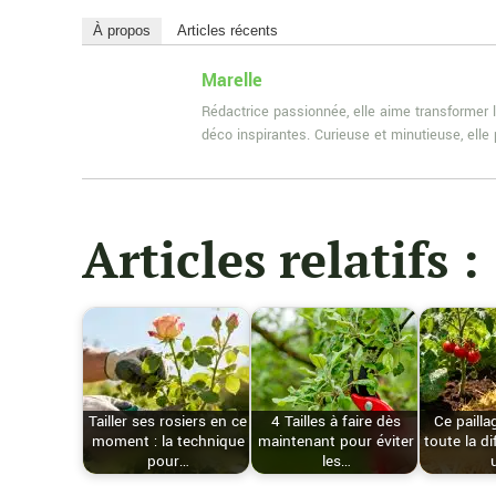
À propos
Articles récents
Marelle
Rédactrice passionnée, elle aime transformer l
déco inspirantes. Curieuse et minutieuse, ell
Articles relatifs :
Tailler ses rosiers en ce
4 Tailles à faire dès
Ce pailla
moment : la technique
maintenant pour éviter
toute la d
pour…
les…