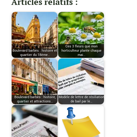
Articles relatifs :
Ces 3 fleurs que mon
Boulevard barbès : histoire et
horticulteur plante chaque
quartier du 18ème…
mai…
Boulevard barbès : histoire,
Modèle de lettre de résiliation
quartier et attractions…
de bail par le…