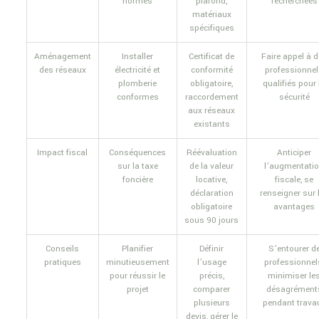
normes
plafond,
recherchées
matériaux
spécifiques
Aménagement
Installer
Certificat de
Faire appel à 
des réseaux
électricité et
conformité
professionne
plomberie
obligatoire,
qualifiés pour 
conformes
raccordement
sécurité
aux réseaux
existants
Impact fiscal
Conséquences
Réévaluation
Anticiper
sur la taxe
de la valeur
l’augmentati
foncière
locative,
fiscale, se
déclaration
renseigner sur 
obligatoire
avantages
sous 90 jours
Conseils
Planifier
Définir
S’entourer d
pratiques
minutieusement
l’usage
professionnel
pour réussir le
précis,
minimiser le
projet
comparer
désagrément
plusieurs
pendant trava
devis, gérer le