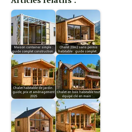
Articles relatifs :
Maison container simple :
Chalet 20m2 sans permis
guide complet construction…
habitable : guide complet…
Chalet habitable de jardin :
guide, prix et aménagement
Chalet en bois habitable tout
2025
équipé clé en main :…