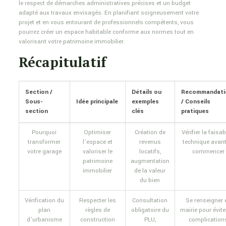
le respect de démarches administratives précises et un budget
adapté aux travaux envisagés. En planifiant soigneusement votre
projet et en vous entourant de professionnels compétents, vous
pourrez créer un espace habitable conforme aux normes tout en
valorisant votre patrimoine immobilier.
Récapitulatif
Section /
Détails ou
Recommandati
Sous-
Idée principale
exemples
/ Conseils
section
clés
pratiques
Pourquoi
Optimiser
Création de
Vérifier la faisab
transformer
l’espace et
revenus
technique avant
votre garage
valoriser le
locatifs,
commencer
patrimoine
augmentation
immobilier
de la valeur
du bien
Vérification du
Respecter les
Consultation
Se renseigner 
plan
règles de
obligatoire du
mairie pour évite
d’urbanisme
construction
PLU,
complication