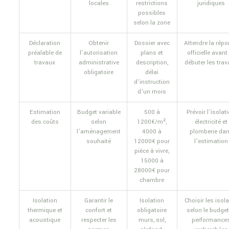
locales
restrictions
juridiques
possibles
selon la zone
Déclaration
Obtenir
Dossier avec
Attendre la rép
préalable de
l’autorisation
plans et
officielle avant
travaux
administrative
description,
débuter les tra
obligatoire
délai
d’instruction
d’un mois
Estimation
Budget variable
500 à
Prévoir l’isolati
des coûts
selon
1200€/m²,
électricité et
l’aménagement
4000 à
plomberie da
souhaité
12000€ pour
l’estimation
pièce à vivre,
15000 à
28000€ pour
chambre
Isolation
Garantir le
Isolation
Choisir les isol
thermique et
confort et
obligatoire
selon le budget
acoustique
respecter les
murs, sol,
performance