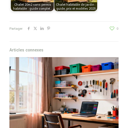
Chalet 20m2 sans permis
Chalet habitable de jardin :
habitable : guide complet…
guide, prix et modèles 2025
Partager
0
Articles connexes